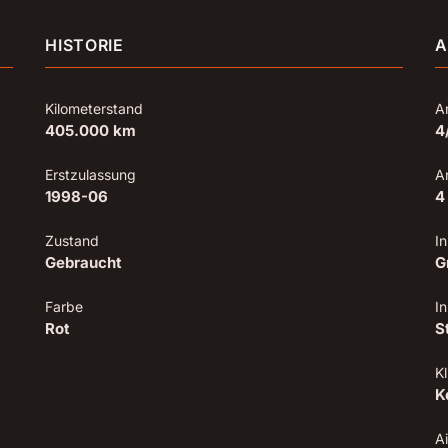
HISTORIE
A
Kilometerstand
A
405.000 km
4
Erstzulassung
A
1998-06
4
Zustand
I
Gebraucht
G
Farbe
I
Rot
S
Kl
K
A