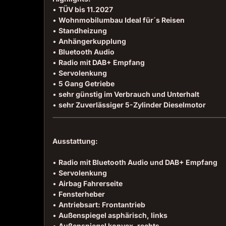
•
TÜV bis 11.2027
•
Wohnmobilumbau Ideal für´s Reisen
•
Standheizung
•
Anhängerkupplung
•
Bluetooth Audio
•
Radio mit DAB+ Empfang
•
Servolenkung
•
5 Gang Getriebe
•
sehr günstig im Verbrauch und Unterhalt
•
sehr Zuverlässiger 5-Zylinder Dieselmotor
Ausstattung:
•
Radio mit Bluetooth Audio und DAB+ Empfang
•
Servolenkung
•
Airbag Fahrerseite
•
Fensterheber
•
Antriebsart: Frontantrieb
•
Außenspiegel asphärisch, links
•
Außenspiegel konvex, rechts