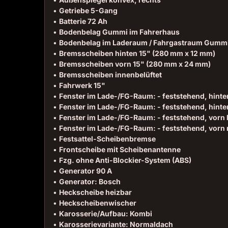
•
Getriebe 5-Gang
•
Batterie 72 Ah
•
Bodenbelag Gummi im Fahrerhaus
•
Bodenbelag im Laderaum / Fahrgastraum Gumm
•
Bremsscheiben hinten 15" (280 mm x 12 mm)
•
Bremsscheiben vorn 15" (280 mm x 24 mm)
•
Bremsscheiben innenbelüftet
•
Fahrwerk 15"
•
Fenster im Lade-/FG-Raum: - feststehend, hinten
•
Fenster im Lade-/FG-Raum: - feststehend, hinte
•
Fenster im Lade-/FG-Raum: - feststehend, vorn 
•
Fenster im Lade-/FG-Raum: - feststehend, vorn 
•
Festsattel-Scheibenbremse
•
Frontscheibe mit Scheibenantenne
•
Fzg. ohne Anti-Blockier-System (ABS)
•
Generator 90 A
•
Generator: Bosch
•
Heckscheibe heizbar
•
Heckscheibenwischer
•
Karosserie/Aufbau: Kombi
•
Karosserievariante: Normaldach