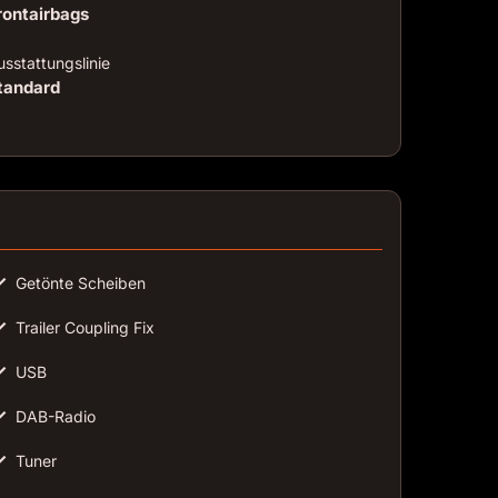
rontairbags
sstattungslinie
tandard
✓
Getönte Scheiben
✓
Trailer Coupling Fix
✓
USB
✓
DAB-Radio
✓
Tuner