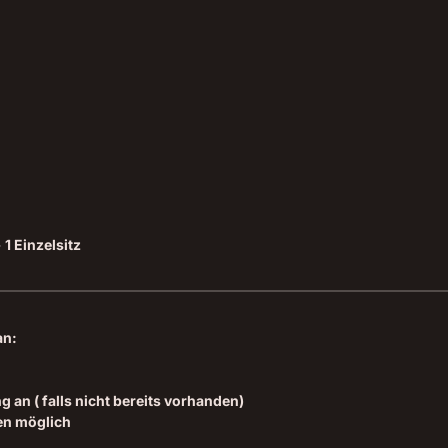
1 Einzelsitz
an:
an ( falls nicht bereits vorhanden)
en möglich
g