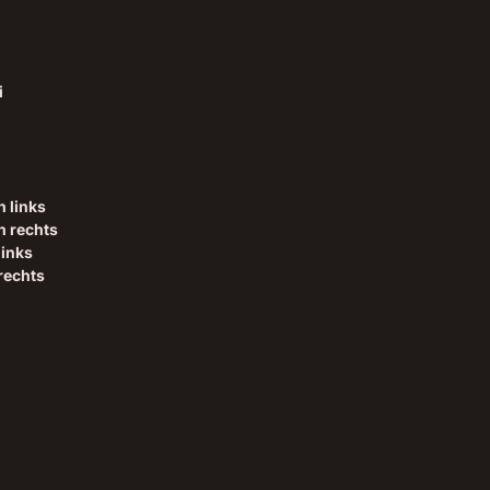
i
 links
n rechts
links
rechts