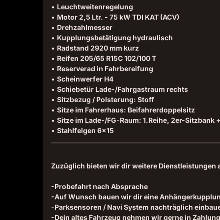
•
Leuchtweitenregelung
•
Motor 2,5 Ltr. - 75 kW TDI KAT (ACV)
•
Drehzahlmesser
•
Kupplungsbetätigung hydraulisch
•
Radstand 2920 mm kurz
•
Reifen 205/65 R15C 102/100 T
•
Reserverad in Fahrbereifung
•
Scheinwerfer H4
•
Schiebetür Lade-/Fahrgastraum rechts
•
Sitzbezug / Polsterung: Stoff
•
Sitze im Fahrerhaus: Beifahrerdoppelsitz
•
Sitze im Lade-/FG-Raum: 1.Reihe, 2er-Sitzbank + 
•
Stahlfelgen 6x15
Zuzüglich bieten wir dir weitere Dienstleistungen 
-Probefahrt nach Absprache
-Auf Wunsch bauen wir dir eine Anhängerkupplung 
-Parksensoren / Navi System nachträglich einbau
-Dein altes Fahrzeug nehmen wir gerne in Zahlun