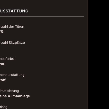
USSTATTUNG
nzahl der Türen
/5
nzahl Sitzplätze
nnenfarbe
rau
nnenausstattung
toff
imatisierung
eine Klimaanlage
irbag