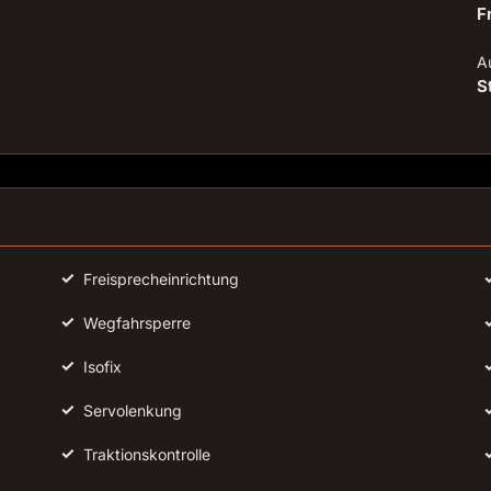
F
Au
S
✓
Freisprecheinrichtung
✓
Wegfahrsperre
✓
Isofix
✓
Servolenkung
✓
Traktionskontrolle