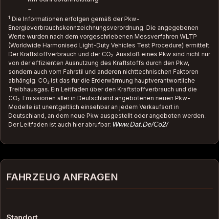
•
Anhängerkupplung (Kugelkopf schwenkbar)
-
•
Sitzheizung vorn
1
Die Informationen erfolgen gemäß der Pkw-
•
Sitze vorn teilelektr. verstellbar
Energieverbrauchskennzeichnungsverordnung. Die angegebenen
•
Park-Distance-Control (PDC) vorn und hinten
Werte wurden nach dem vorgeschriebenen Messverfahren WLTP
•
Lenkunterstützung
(Worldwide Harmonised Light-Duty Vehicles Test Procedure) ermittelt.
•
Servolenkung Servotronic
Der Kraftstoffverbrauch und der CO₂-Ausstoß eines Pkw sind nicht nur
von der effizienten Ausnutzung des Kraftstoffs durch den Pkw,
•
Freisprecheinrichtung Bluetooth mit USB-Audio-
sondern auch vom Fahrstil und anderen nichttechnischen Faktoren
Schnittstelle
abhängig. CO₂ ist das für die Erderwärmung hauptverantwortliche
•
Audio-Navigationssystem Business
Treibhausgas. Ein Leitfaden über den Kraftstoffverbrauch und die
•
Airbag Paket erweitert
CO₂-Emissionen aller in Deutschland angebotenen neuen Pkw-
•
Klimaautomatik 2-Zonen mit autom. Umluft-Control,
Modelle ist unentgeltlich einsehbar an jedem Verkaufsort in
erweiterter Umfang
Deutschland, an dem neue Pkw ausgestellt oder angeboten werden.
Www.dat.de/co2/
Der Leitfaden ist auch hier abrufbar:
•
Fensterheber elektrisch vorn + hinten
•
Dynamische Stabilitäts-Control (DSC)
•
Wegfahrsperre
•
Bordcomputer
•
Anti-Blockier-System (ABS)
FAHRZEUG ANFRAGEN
•
Fahrassistenz-System: Auffahrwarnsystem mit
Bremsfunktion
•
Fahrassistenz-System: Aufmerksamkeits-Assistent
•
Leuchtweitenregelung (automatisch)
Standort
•
Sitzbezug / Polsterung: Leder Dakota mit Farbnaht