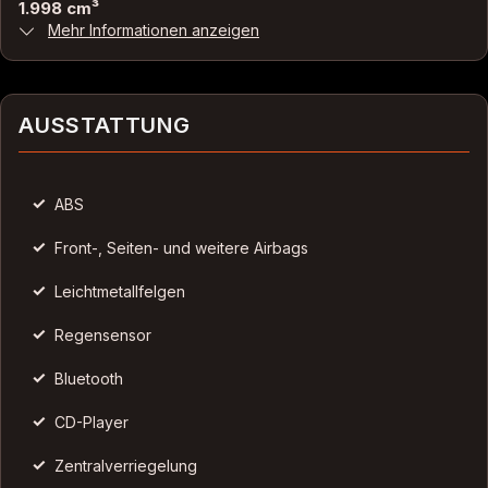
1.998 cm³
Mehr Informationen anzeigen
Antriebsart
Heckantrieb
AUSSTATTUNG
Zylinder
4
Karosserieform
✓
ABS
Limousine
✓
Front-, Seiten- und weitere Airbags
✓
HISTORIE
Leichtmetallfelgen
✓
Regensensor
Kilometerstand
✓
Bluetooth
37.000 km
✓
CD-Player
Erstzulassung
2017-05
✓
Zentralverriegelung