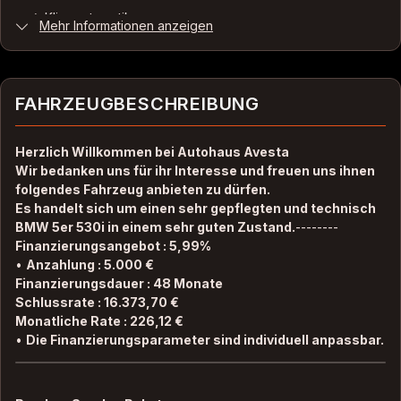
Zustand
✓
Klimaautomatik
Mehr Informationen anzeigen
Gebraucht
✓
Elektrische Außenspiegel
Farbe
✓
Elektrische Fensterheber
Silber Metallic
FAHRZEUGBESCHREIBUNG
✓
ESP
Farbe (Hersteller)
KASCHMIRSILBER
Herzlich Willkommen bei Autohaus Avesta
✓
Freisprecheinrichtung
Wir bedanken uns für ihr Interesse und freuen uns ihnen
folgendes Fahrzeug anbieten zu dürfen.
✓
Wegfahrsperre
AUSSTATTUNG
Es handelt sich um einen sehr gepflegten und technisch
BMW 5er 530i in einem sehr guten Zustand.
--------
✓
Isofix
Finanzierungsangebot : 5,99%
Anzahl der Türen
•
Anzahlung : 5.000 €
✓
Multifunktionslenkrad
4/5
Finanzierungsdauer : 48 Monate
Schlussrate : 16.373,70 €
✓
LED-Scheinwerfer
Monatliche Rate : 226,12 €
Anzahl Sitzplätze
✓
Servolenkung
•
Die Finanzierungsparameter sind individuell anpassbar.
5
✓
Traktionskontrolle
Innenfarbe