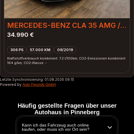
Zuzüglich bieten wir dir weitere Dienstleistungen an:
-Probefahrt nach Absprache
-Auf Wunsch bauen wir dir eine Anhängerkupplung an (
MERCEDES-BENZ CLA 35 AMG /
falls nicht bereits vorhanden)
PERFORMANCE / NUR 53.tKM /
-Parksensoren / Navi System nachträglich einbauen
34.990 €
möglich
4x4 /
-Dein altes Fahrzeug nehmen wir gerne in Zahlung
306 PS
57.000 KM
09/2019
-Finanzierung zu attraktiven Konditionen ( auch ohne
Anzahlung )
Kraftstoffverbrauch kombiniert: 7.2 l/100km; CO2-Emissionen kombiniert:
164 g/km; CO2-Klasse: -
- 0% Finanzierung gegen Aufpreis möglich
-Vermittlung von 5 Tages Kurzzeitkennzeichen
-Vermittlung von Exportkennzeichen
Letzte Synchronisierung:
01.08.2026 09:15
-Lieferung nach Absprache möglich
Powered by
Auto Freunde GmbH
-Telefonische Erreichbarkeit (auch Whats App unter 0176
401 21 984) von 7h-19:30 h. Auch am Wochenende
-Fahrzeugzulassung deutschlandweit
Häufig gestellte Fragen über unser
-Jedes Fahrzeug erhält vor dem Kauf eine Reinigung
Autohaus in Pinneberg
sowie ein neues Verbandskasten
Kann ich das Fahrzeug auch online
kaufen, oder muss ich vor Ort sein?